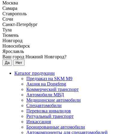
Москва
Самара
Ставрополь
Сочи
Санкт-Петербург
Тула
Тюмень
Новгород
Новосибирск
Ярославль
Ваш город Нижний Новгород?
Да
Нет
Каталог продукции
Предзаказ на SKM M9
Акция на Dongfeng
Коммерческий транспорт
Автомобили МВД
Медицинские автомобили
Спецавтомобили
Перевозка инвалидов
Ритуальный транспорт
Инкассация
Бронированные автомобили
Автокомпоненты для спецавтомобилей