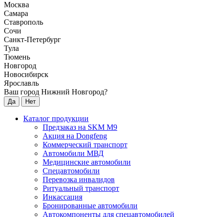
Москва
Самара
Ставрополь
Сочи
Санкт-Петербург
Тула
Тюмень
Новгород
Новосибирск
Ярославль
Ваш город Нижний Новгород?
Да
Нет
Каталог продукции
Предзаказ на SKM M9
Акция на Dongfeng
Коммерческий транспорт
Автомобили МВД
Медицинские автомобили
Спецавтомобили
Перевозка инвалидов
Ритуальный транспорт
Инкассация
Бронированные автомобили
Автокомпоненты для спецавтомобилей