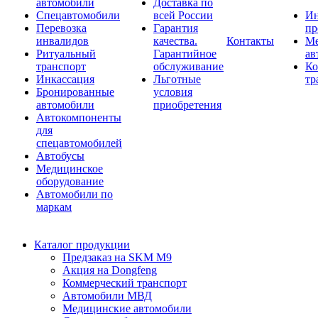
автомобили
Доставка по
Спецавтомобили
всей России
Ин
Перевозка
Гарантия
пр
инвалидов
качества.
Контакты
Ме
Ритуальный
Гарантийное
ав
транспорт
обслуживание
Ко
Инкассация
Льготные
тр
Бронированные
условия
автомобили
приобретения
Автокомпоненты
для
спецавтомобилей
Автобусы
Медицинское
оборудование
Автомобили по
маркам
Каталог продукции
Предзаказ на SKM M9
Акция на Dongfeng
Коммерческий транспорт
Автомобили МВД
Медицинские автомобили