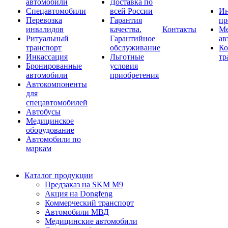
автомобили
Доставка по
Спецавтомобили
всей России
Ин
Перевозка
Гарантия
пр
инвалидов
качества.
Контакты
Ме
Ритуальный
Гарантийное
ав
транспорт
обслуживание
Ко
Инкассация
Льготные
тр
Бронированные
условия
автомобили
приобретения
Автокомпоненты
для
спецавтомобилей
Автобусы
Медицинское
оборудование
Автомобили по
маркам
Каталог продукции
Предзаказ на SKM M9
Акция на Dongfeng
Коммерческий транспорт
Автомобили МВД
Медицинские автомобили