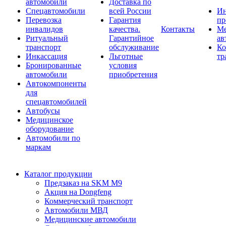
автомобили
Доставка по
Спецавтомобили
всей России
Ин
Перевозка
Гарантия
пр
инвалидов
качества.
Контакты
Ме
Ритуальный
Гарантийное
ав
транспорт
обслуживание
Ко
Инкассация
Льготные
тр
Бронированные
условия
автомобили
приобретения
Автокомпоненты
для
спецавтомобилей
Автобусы
Медицинское
оборудование
Автомобили по
маркам
Каталог продукции
Предзаказ на SKM M9
Акция на Dongfeng
Коммерческий транспорт
Автомобили МВД
Медицинские автомобили