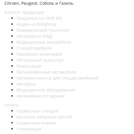
Citroen, Peugeot, Соболь и Газель.
Каталог продукции
Предзаказ на SKM M9
Акция на Dongfeng
Коммерческий транспорт
Автомобили МВД
Медицинские автомобили
Спецавтомобили
Перевозка инвалидов
Ритуальный транспорт
Инкассация
Бронированные автомобили
Автокомпоненты для спецавтомобилей
Автобусы
Медицинское оборудование
Автомобили по маркам
Услуги
Сервисные станции
Каталоги запасных частей
Сервисные книжки
Утилизация