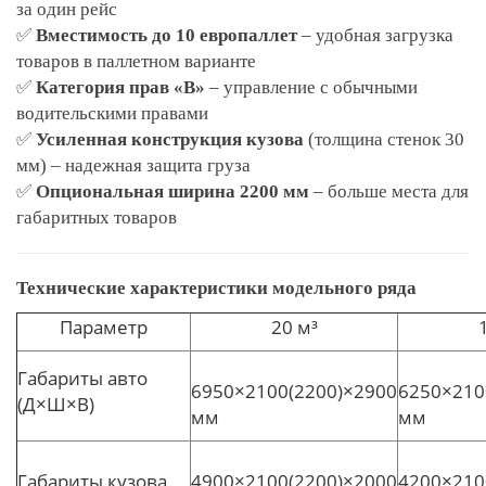
за один рейс
✅
Вместимость до 10 европаллет
– удобная загрузка
товаров в паллетном варианте
✅
Категория прав «B»
– управление с обычными
водительскими правами
✅
Усиленная конструкция кузова
(толщина стенок 30
мм) – надежная защита груза
✅
Опциональная ширина 2200 мм
– больше места для
габаритных товаров
Технические характеристики модельного ряда
Параметр
20 м³
Габариты авто
6950×2100(2200)×2900
6250×210
(Д×Ш×В)
мм
мм
Габариты кузова
4900×2100(2200)×2000
4200×210