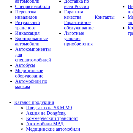
автомобили
Доставка по
Спецавтомобили
всей России
Ин
Перевозка
Гарантия
пр
инвалидов
качества.
Контакты
Ме
Ритуальный
Гарантийное
ав
транспорт
обслуживание
Ко
Инкассация
Льготные
тр
Бронированные
условия
автомобили
приобретения
Автокомпоненты
для
спецавтомобилей
Автобусы
Медицинское
оборудование
Автомобили по
маркам
Каталог продукции
Предзаказ на SKM M9
Акция на Dongfeng
Коммерческий транспорт
Автомобили МВД
Медицинские автомобили