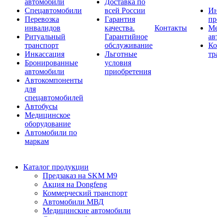
автомобили
Доставка по
Спецавтомобили
всей России
Ин
Перевозка
Гарантия
пр
инвалидов
качества.
Контакты
Ме
Ритуальный
Гарантийное
ав
транспорт
обслуживание
Ко
Инкассация
Льготные
тр
Бронированные
условия
автомобили
приобретения
Автокомпоненты
для
спецавтомобилей
Автобусы
Медицинское
оборудование
Автомобили по
маркам
Каталог продукции
Предзаказ на SKM M9
Акция на Dongfeng
Коммерческий транспорт
Автомобили МВД
Медицинские автомобили